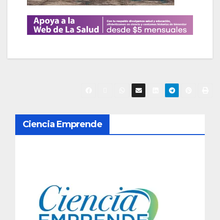
N
Ciencia Emprende
a
v
e
g
a