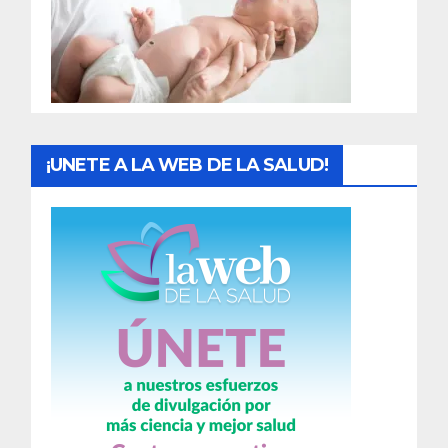
d
a
s
¡UNETE A LA WEB DE LA SALUD!