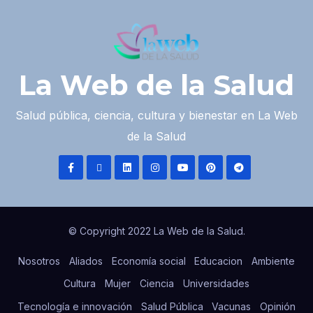
La Web de la Salud
Salud pública, ciencia, cultura y bienestar en La Web
de la Salud
© Copyright 2022 La Web de la Salud.
Nosotros
Aliados
Economía social
Educacion
Ambiente
Cultura
Mujer
Ciencia
Universidades
Tecnología e innovación
Salud Pública
Vacunas
Opinión