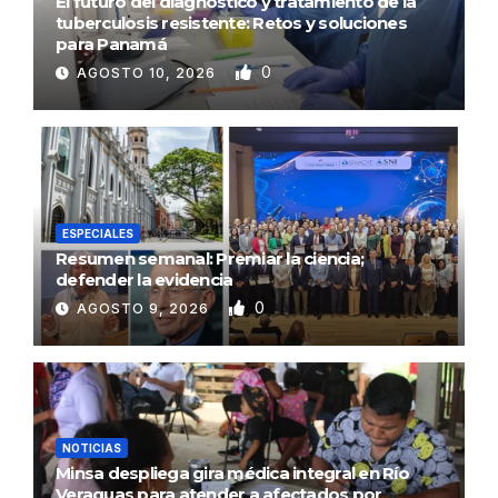
El futuro del diagnóstico y tratamiento de la
tuberculosis resistente: Retos y soluciones
para Panamá
0
AGOSTO 10, 2026
ESPECIALES
Resumen semanal: Premiar la ciencia;
defender la evidencia
0
AGOSTO 9, 2026
NOTICIAS
Minsa despliega gira médica integral en Río
Veraguas para atender a afectados por