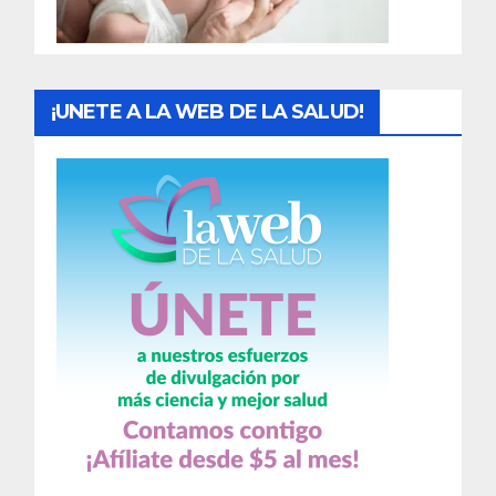
a
s
¡UNETE A LA WEB DE LA SALUD!