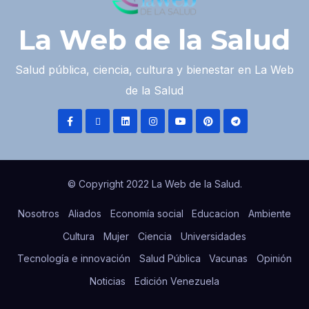
La Web de la Salud
Salud pública, ciencia, cultura y bienestar en La Web
de la Salud
© Copyright 2022 La Web de la Salud.
Nosotros
Aliados
Economía social
Educacion
Ambiente
Cultura
Mujer
Ciencia
Universidades
Tecnología e innovación
Salud Pública
Vacunas
Opinión
Noticias
Edición Venezuela