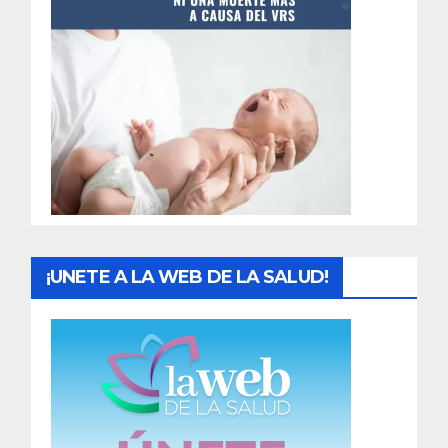
t
r
a
d
a
s
¡UNETE A LA WEB DE LA SALUD!