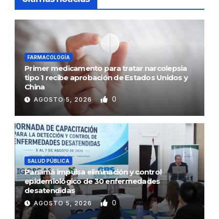
FARMACOLOGÍA
Primer medicamento para tratar narcolepsia
tipo 1 recibe aprobación de Estados Unidos y
China
0
AGOSTO 5, 2026
SALUD PÚBLICA
Panamá impulsa eliminación y control
epidemiológico de 30 enfermedades
desatendidas
0
AGOSTO 5, 2026