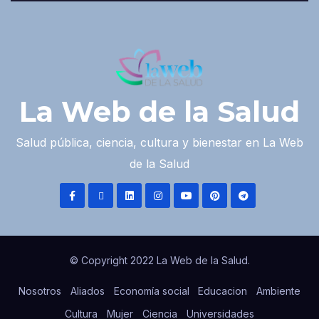
La Web de la Salud
Salud pública, ciencia, cultura y bienestar en La Web
de la Salud
© Copyright 2022 La Web de la Salud.
Nosotros
Aliados
Economía social
Educacion
Ambiente
Cultura
Mujer
Ciencia
Universidades