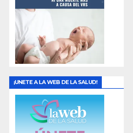
t
r
a
d
a
s
¡UNETE A LA WEB DE LA SALUD!