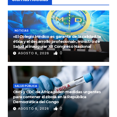
NOTICIAS
«El Colegio Médico es garante de la calidad, la
ética y el desarrollo profesional», ministro de
Salud al inaugurar XII Congreso Nacional
0
AGOSTO 6, 2026
SALUD PÚBLICA
OMS y CDC de África piden medidas urgentes
para contener el ébola en la República
Democrática del Congo
0
AGOSTO 6, 2026