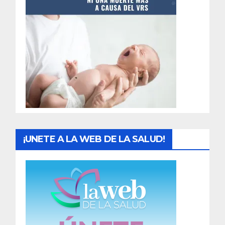
t
r
a
d
a
s
¡UNETE A LA WEB DE LA SALUD!