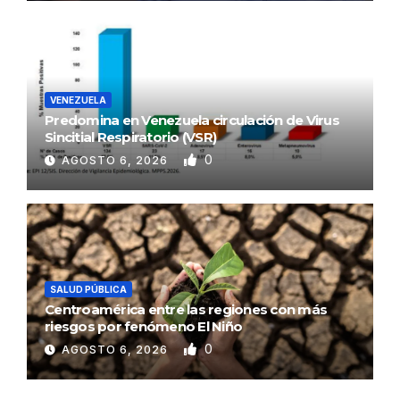
VENEZUELA
Predomina en Venezuela circulación de Virus
Sincitial Respiratorio (VSR)
0
AGOSTO 6, 2026
SALUD PÚBLICA
Centroamérica entre las regiones con más
riesgos por fenómeno El Niño
0
AGOSTO 6, 2026