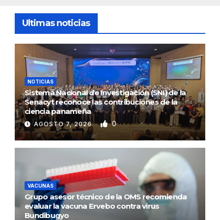
Ultimas noticias
NOTICIAS
Sistema Nacional de Investigación (SNI) de la
Senacyt reconoce las contribuciones de la
ciencia panameña
0
AGOSTO 7, 2026
VACUNAS
Grupo asesor técnico de la OMS recomienda
evaluar la vacuna Ervebo contra virus
Bundibugyo