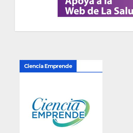
N
Ciencia Emprende
a
v
e
g
a