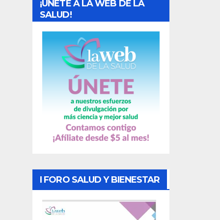
¡UNETE A LA WEB DE LA
d
SALUD!
a
s
I FORO SALUD Y BIENESTAR