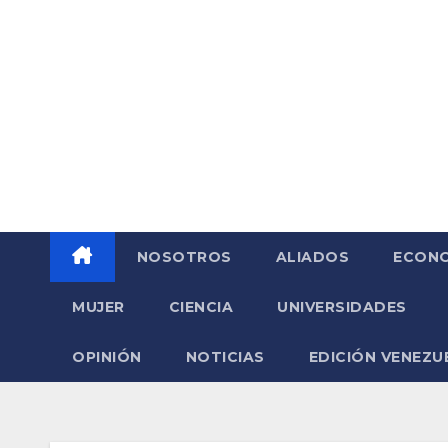
Saltar
al
contenido
NOSOTROS
ALIADOS
ECONO
MUJER
CIENCIA
UNIVERSIDADES
OPINIÓN
NOTICIAS
EDICIÓN VENEZU