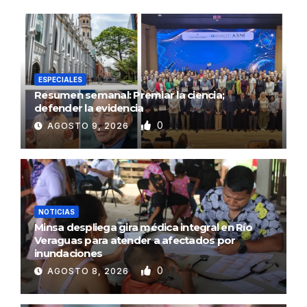
ESPECIALES
Resumen semanal: Premiar la ciencia;
defender la evidencia
0
AGOSTO 9, 2026
NOTICIAS
Minsa despliega gira médica integral en Río
Veraguas para atender a afectados por
inundaciones
0
AGOSTO 8, 2026