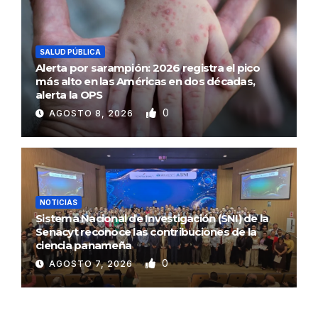
SALUD PÚBLICA
Alerta por sarampión: 2026 registra el pico
más alto en las Américas en dos décadas,
alerta la OPS
0
AGOSTO 8, 2026
NOTICIAS
Sistema Nacional de Investigación (SNI) de la
Senacyt reconoce las contribuciones de la
ciencia panameña
0
AGOSTO 7, 2026