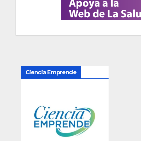
N
Ciencia Emprende
a
v
e
g
a