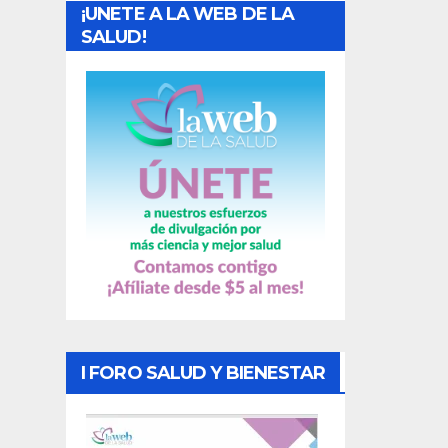
¡UNETE A LA WEB DE LA
d
SALUD!
a
s
I FORO SALUD Y BIENESTAR