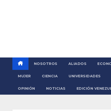
Saltar
al
contenido
NOSOTROS
ALIADOS
ECONO
MUJER
CIENCIA
UNIVERSIDADES
OPINIÓN
NOTICIAS
EDICIÓN VENEZU