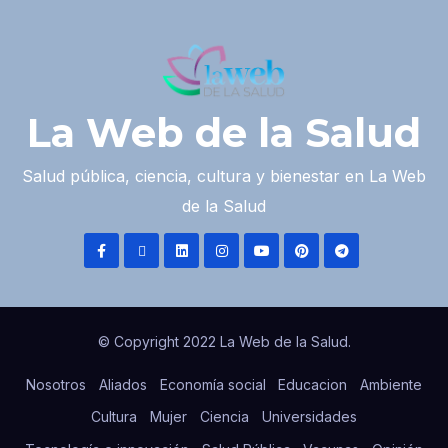
La Web de la Salud
Salud pública, ciencia, cultura y bienestar en La Web
de la Salud
© Copyright 2022 La Web de la Salud.
Nosotros
Aliados
Economía social
Educacion
Ambiente
Cultura
Mujer
Ciencia
Universidades