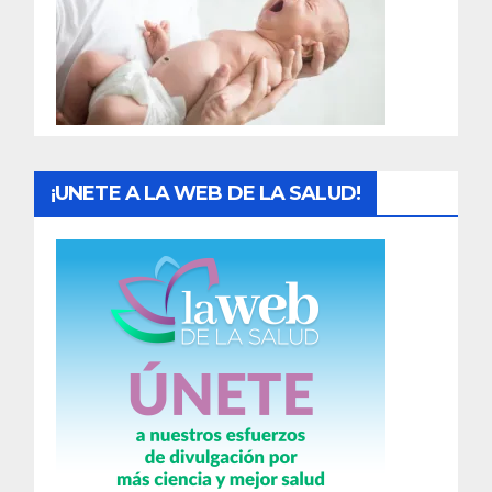
a
d
a
s
¡UNETE A LA WEB DE LA SALUD!