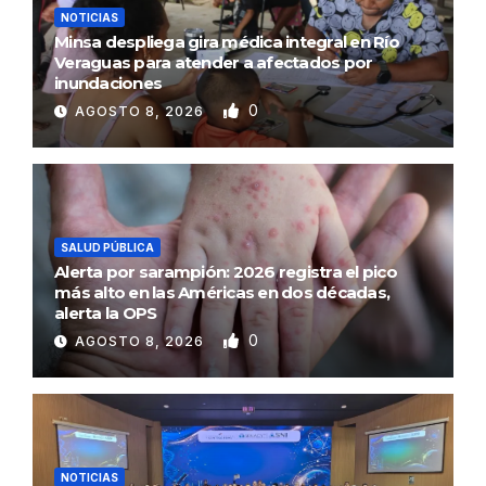
NOTICIAS
Minsa despliega gira médica integral en Río
Veraguas para atender a afectados por
inundaciones
0
AGOSTO 8, 2026
SALUD PÚBLICA
Alerta por sarampión: 2026 registra el pico
más alto en las Américas en dos décadas,
alerta la OPS
0
AGOSTO 8, 2026
NOTICIAS