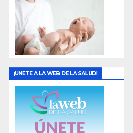
r
a
d
a
s
¡UNETE A LA WEB DE LA SALUD!