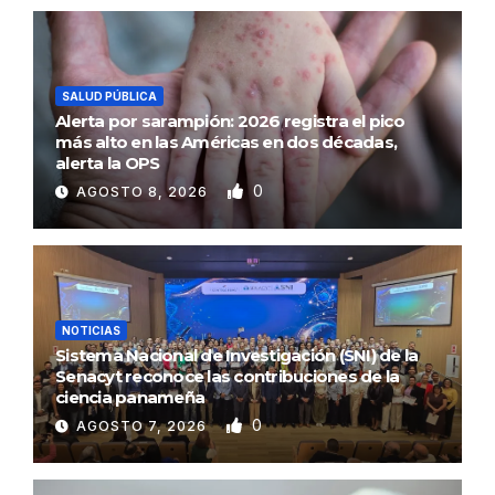
SALUD PÚBLICA
Alerta por sarampión: 2026 registra el pico
más alto en las Américas en dos décadas,
alerta la OPS
0
AGOSTO 8, 2026
NOTICIAS
Sistema Nacional de Investigación (SNI) de la
Senacyt reconoce las contribuciones de la
ciencia panameña
0
AGOSTO 7, 2026