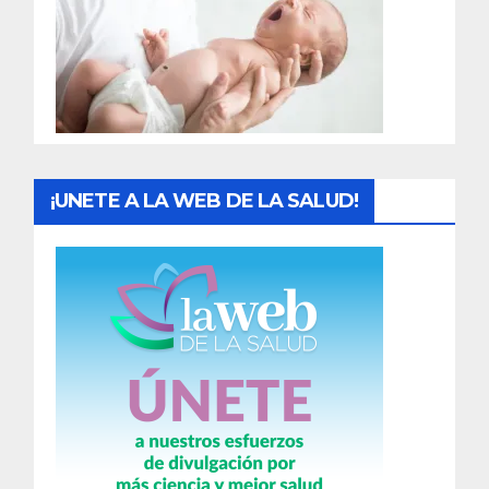
a
d
a
s
¡UNETE A LA WEB DE LA SALUD!