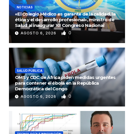
NOTICIAS
«El Colegio Médico es garante de la calidad, la
ética y el desarrollo profesional», ministro de
Salud al inaugurar XII Congreso Nacional
0
AGOSTO 6, 2026
SALUD PÚBLICA
OMS y CDC de África piden medidas urgentes
para contener el ébola en la República
Democrática del Congo
0
AGOSTO 6, 2026
TECNOLOGÍA E INNOVACIÓN