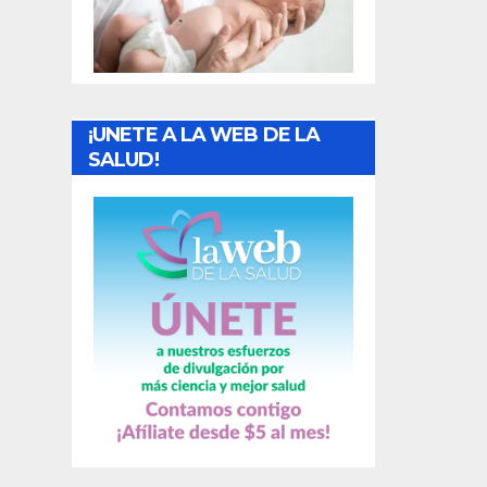
t
r
a
¡UNETE A LA WEB DE LA
d
SALUD!
a
s