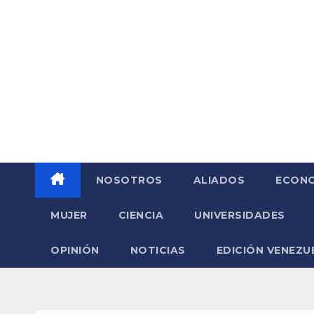
Saltar
al
contenido
NOSOTROS
ALIADOS
ECONO
MUJER
CIENCIA
UNIVERSIDADES
OPINIÓN
NOTICIAS
EDICIÓN VENEZU