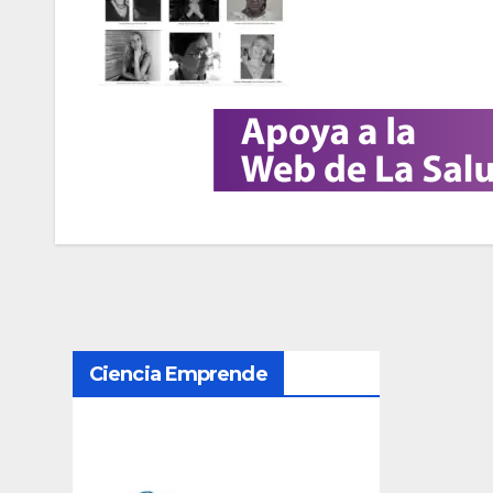
N
Ciencia Emprende
a
v