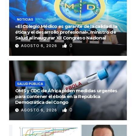
NOTICIAS
«El Colegio Médico es garante de la calidad, la
ética y el desarrollo profesional», ministro de
Salud al inaugurar XII Congreso Nacional
0
AGOSTO 6, 2026
SALUD PÚBLICA
OMS y CDC de África piden medidas urgentes
para contener el ébola en la República
Democrática del Congo
0
AGOSTO 6, 2026