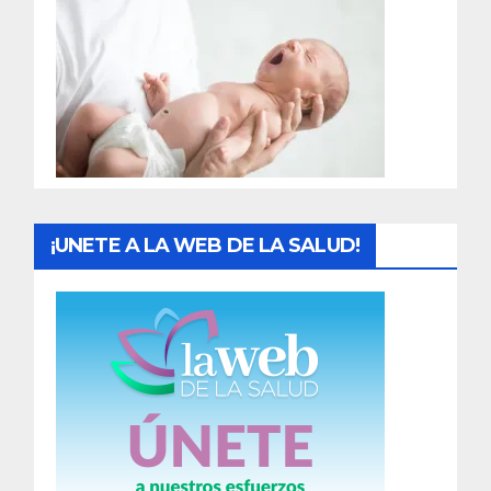
r
a
d
a
s
¡UNETE A LA WEB DE LA SALUD!