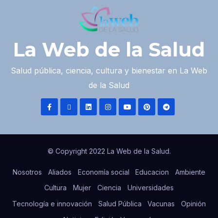
La Web de la Salud
Salud pública, ciencia, cultura y bienestar en La Web
de la Salud
© Copyright 2022 La Web de la Salud.
Nosotros
Aliados
Economía social
Educacion
Ambiente
Cultura
Mujer
Ciencia
Universidades
Tecnología e innovación
Salud Pública
Vacunas
Opinión