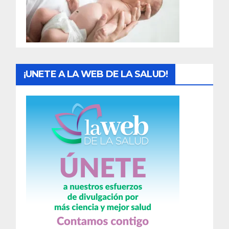
d
a
s
¡UNETE A LA WEB DE LA SALUD!