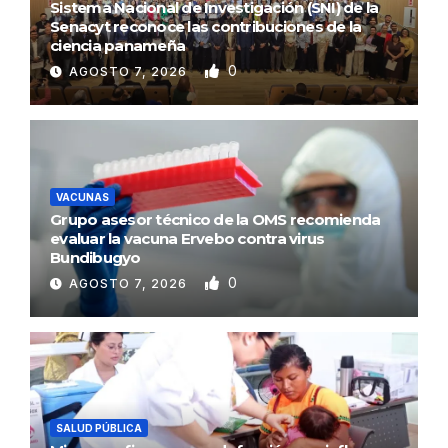
Sistema Nacional de Investigación (SNI) de la
Senacyt reconoce las contribuciones de la
ciencia panameña
0
AGOSTO 7, 2026
VACUNAS
Grupo asesor técnico de la OMS recomienda
evaluar la vacuna Ervebo contra virus
Bundibugyo
0
AGOSTO 7, 2026
SALUD PÚBLICA