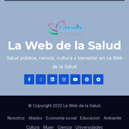
La Web de la Salud
Salud pública, ciencia, cultura y bienestar en La Web
de la Salud
© Copyright 2022 La Web de la Salud.
Nosotros
Aliados
Economía social
Educacion
Ambiente
Cultura
Mujer
Ciencia
Universidades