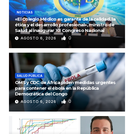
NOTICIAS
«El Colegio Médico es garante de la calidad, la
ética y el desarrollo profesional», ministro de
Salud al inaugurar XII Congreso Nacional
0
AGOSTO 6, 2026
SALUD PÚBLICA
OMS y CDC de África piden medidas urgentes
para contener el ébola en la República
Democrática del Congo
0
AGOSTO 6, 2026