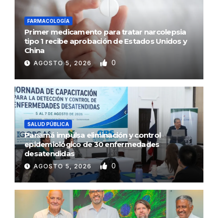
FARMACOLOGÍA
Primer medicamento para tratar narcolepsia
tipo 1 recibe aprobación de Estados Unidos y
China
0
AGOSTO 5, 2026
SALUD PÚBLICA
Panamá impulsa eliminación y control
epidemiológico de 30 enfermedades
desatendidas
0
AGOSTO 5, 2026