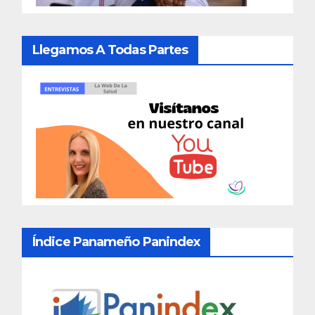
Llegamos A Todas Partes
Índice Panameño Panindex