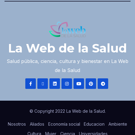
La Web de la Salud
Salud pública, ciencia, cultura y bienestar en La Web
de la Salud
© Copyright 2022 La Web de la Salud.
Nosotros
Aliados
Economía social
Educacion
Ambiente
Cultura
Mujer
Ciencia
Universidades