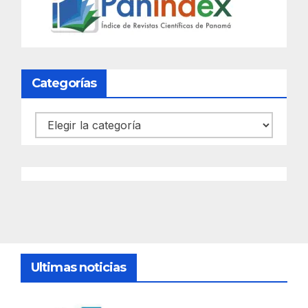
Categorías
Categorías
Ultimas noticias