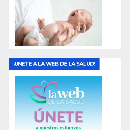
r
a
d
a
s
¡UNETE A LA WEB DE LA SALUD!