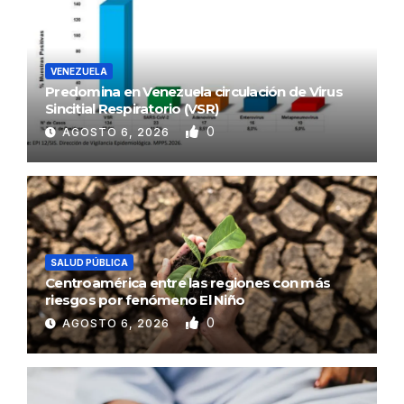
VENEZUELA
Predomina en Venezuela circulación de Virus
Sincitial Respiratorio (VSR)
0
AGOSTO 6, 2026
SALUD PÚBLICA
Centroamérica entre las regiones con más
riesgos por fenómeno El Niño
0
AGOSTO 6, 2026