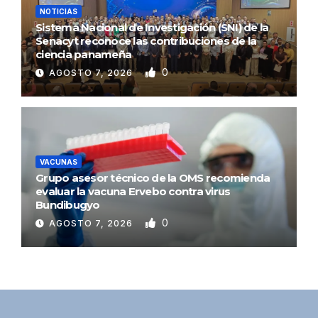
NOTICIAS
Sistema Nacional de Investigación (SNI) de la
Senacyt reconoce las contribuciones de la
ciencia panameña
0
AGOSTO 7, 2026
VACUNAS
Grupo asesor técnico de la OMS recomienda
evaluar la vacuna Ervebo contra virus
Bundibugyo
0
AGOSTO 7, 2026