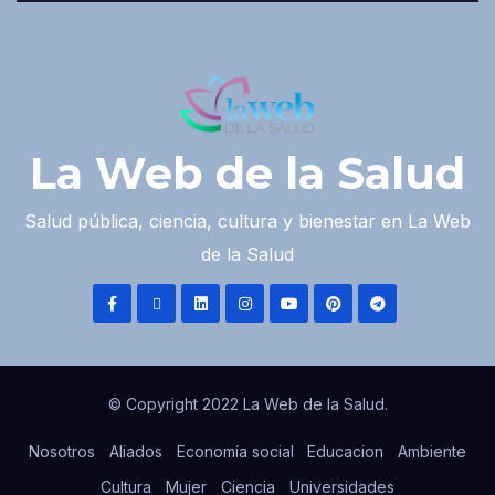
La Web de la Salud
Salud pública, ciencia, cultura y bienestar en La Web
de la Salud
© Copyright 2022 La Web de la Salud.
Nosotros
Aliados
Economía social
Educacion
Ambiente
Cultura
Mujer
Ciencia
Universidades