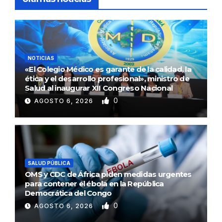
NOTICIAS
«El Colegio Médico es garante de la calidad, la
ética y el desarrollo profesional», ministro de
Salud al inaugurar XII Congreso Nacional
0
AGOSTO 6, 2026
SALUD PÚBLICA
OMS y CDC de África piden medidas urgentes
para contener el ébola en la República
Democrática del Congo
0
AGOSTO 6, 2026