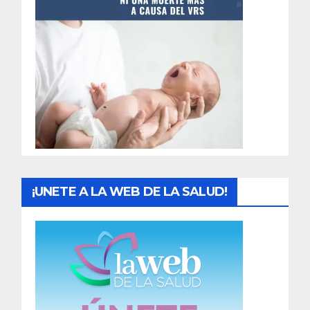
t
r
a
d
a
s
¡UNETE A LA WEB DE LA SALUD!