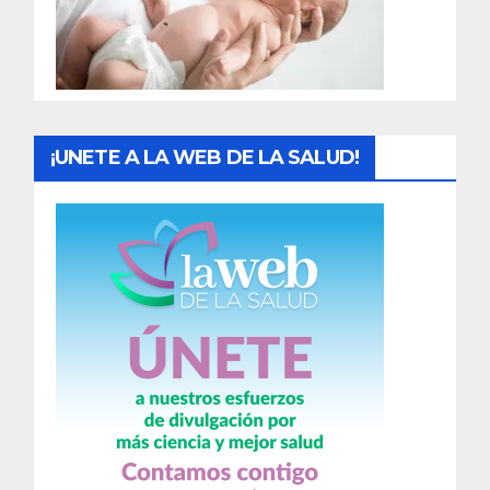
d
a
s
¡UNETE A LA WEB DE LA SALUD!