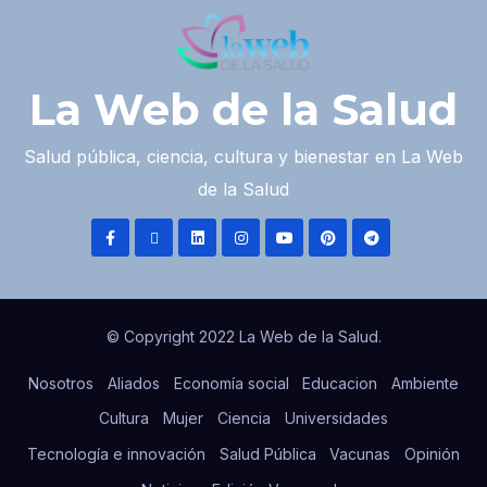
La Web de la Salud
Salud pública, ciencia, cultura y bienestar en La Web
de la Salud
© Copyright 2022 La Web de la Salud.
Nosotros
Aliados
Economía social
Educacion
Ambiente
Cultura
Mujer
Ciencia
Universidades
Tecnología e innovación
Salud Pública
Vacunas
Opinión