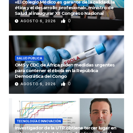
«El Colegio Médico es garante de la calidad, la
ética y el desarrollo profesional», ministro de
Salud al inaugurar XII Congreso Nacional
0
AGOSTO 6, 2026
SALUD PÚBLICA
OMS y CDC de África piden medidas urgentes
para contener el ébola en la República
Democrática del Congo
0
AGOSTO 6, 2026
TECNOLOGÍA E INNOVACIÓN
Investigador de la UTP obtiene tercer lugar en