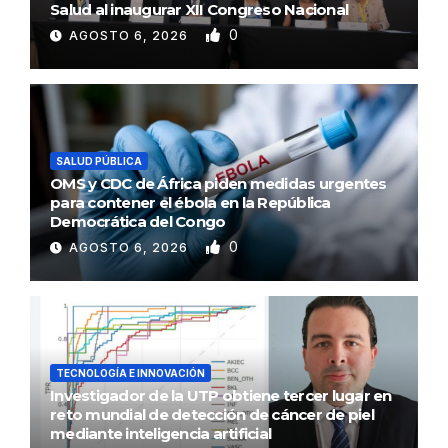
Salud al inaugurar XII Congreso Nacional
0
AGOSTO 6, 2026
SALUD PÚBLICA
OMS y CDC de África piden medidas urgentes
para contener el ébola en la República
Democrática del Congo
0
AGOSTO 6, 2026
TECNOLOGÍA E INNOVACIÓN
Investigador de la UTP obtiene tercer lugar en
reto mundial de detección de cáncer de piel
mediante inteligencia artificial