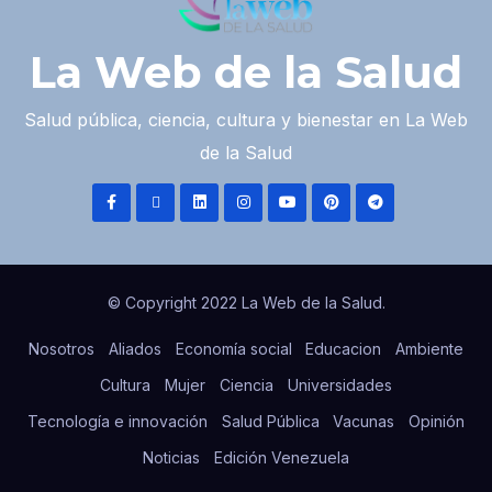
La Web de la Salud
Salud pública, ciencia, cultura y bienestar en La Web
de la Salud
© Copyright 2022 La Web de la Salud.
Nosotros
Aliados
Economía social
Educacion
Ambiente
Cultura
Mujer
Ciencia
Universidades
Tecnología e innovación
Salud Pública
Vacunas
Opinión
Noticias
Edición Venezuela