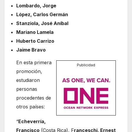
Lombardo, Jorge
López, Carlos Germán
Stanziola, José Aníbal
Mariano Lamela
Huberto Carrizo
Jaime Bravo
En esta primera
Publicidad
promoción,
estudiaron
personas
procedentes de
otros países:
“
Echeverría,
Francisco
(Costa Rica), F
ranceschi, Ernest