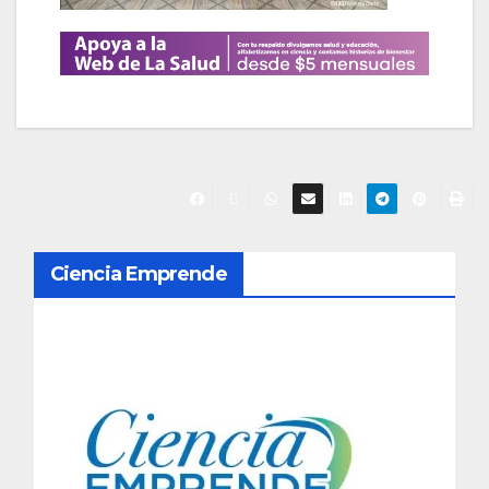
N
Ciencia Emprende
a
v
e
g
a