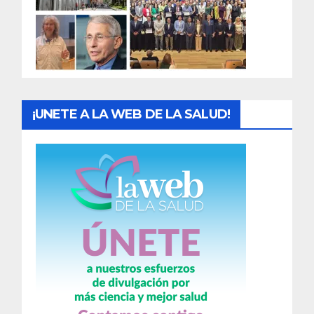
d
a
s
¡UNETE A LA WEB DE LA SALUD!