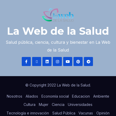
La Web de la Salud
Salud pública, ciencia, cultura y bienestar en La Web
de la Salud
© Copyright 2022 La Web de la Salud.
Nosotros
Aliados
Economía social
Educacion
Ambiente
Cultura
Mujer
Ciencia
Universidades
Tecnología e innovación
Salud Pública
Vacunas
Opinión