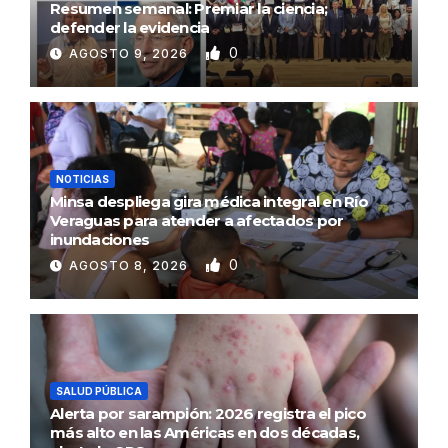
Resumen semanal: Premiar la ciencia;
defender la evidencia
0
AGOSTO 9, 2026
NOTICIAS
Minsa despliega gira médica integral en Río
Veraguas para atender a afectados por
inundaciones
0
AGOSTO 8, 2026
SALUD PÚBLICA
Alerta por sarampión: 2026 registra el pico
más alto en las Américas en dos décadas,