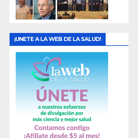
a
s
¡UNETE A LA WEB DE LA SALUD!