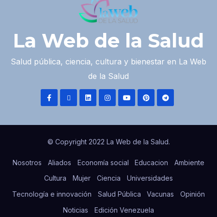
La Web de la Salud
Salud pública, ciencia, cultura y bienestar en La Web
de la Salud
© Copyright 2022 La Web de la Salud.
Nosotros
Aliados
Economía social
Educacion
Ambiente
Cultura
Mujer
Ciencia
Universidades
Tecnología e innovación
Salud Pública
Vacunas
Opinión
Noticias
Edición Venezuela