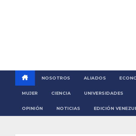
Saltar
al
contenido
NOSOTROS
ALIADOS
ECONO
MUJER
CIENCIA
UNIVERSIDADES
OPINIÓN
NOTICIAS
EDICIÓN VENEZU