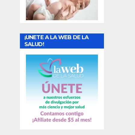
t
r
a
¡UNETE A LA WEB DE LA
d
SALUD!
a
s