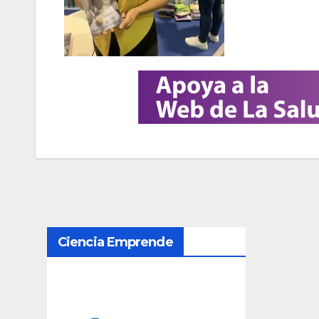
N
Ciencia Emprende
a
v