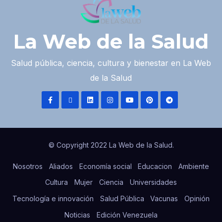
La Web de la Salud
Salud pública, ciencia, cultura y bienestar en La Web
de la Salud
© Copyright 2022 La Web de la Salud.
Nosotros
Aliados
Economía social
Educacion
Ambiente
Cultura
Mujer
Ciencia
Universidades
Tecnología e innovación
Salud Pública
Vacunas
Opinión
Noticias
Edición Venezuela