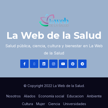
La Web de la Salud
Salud pública, ciencia, cultura y bienestar en La Web
de la Salud
© Copyright 2022 La Web de la Salud.
Nosotros
Aliados
Economía social
Educacion
Ambiente
Cultura
Mujer
Ciencia
Universidades