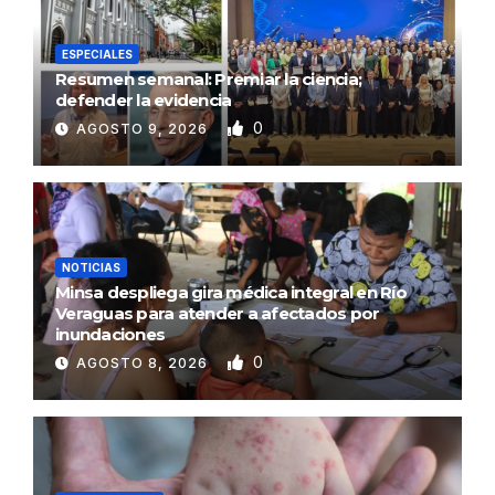
ESPECIALES
Resumen semanal: Premiar la ciencia;
defender la evidencia
0
AGOSTO 9, 2026
NOTICIAS
Minsa despliega gira médica integral en Río
Veraguas para atender a afectados por
inundaciones
0
AGOSTO 8, 2026