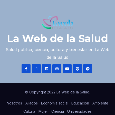
La Web de la Salud
Salud pública, ciencia, cultura y bienestar en La Web
de la Salud
© Copyright 2022 La Web de la Salud.
Nosotros
Aliados
Economía social
Educacion
Ambiente
Cultura
Mujer
Ciencia
Universidades