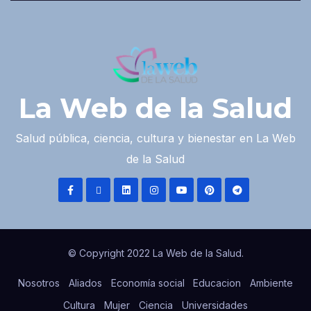
La Web de la Salud
Salud pública, ciencia, cultura y bienestar en La Web
de la Salud
© Copyright 2022 La Web de la Salud.
Nosotros
Aliados
Economía social
Educacion
Ambiente
Cultura
Mujer
Ciencia
Universidades