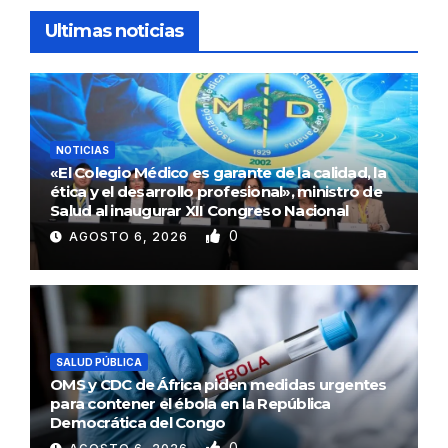
Ultimas noticias
NOTICIAS
«El Colegio Médico es garante de la calidad, la
ética y el desarrollo profesional», ministro de
Salud al inaugurar XII Congreso Nacional
0
AGOSTO 6, 2026
SALUD PÚBLICA
OMS y CDC de África piden medidas urgentes
para contener el ébola en la República
Democrática del Congo
0