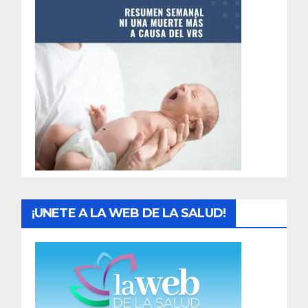
n
t
r
a
d
a
s
¡UNETE A LA WEB DE LA SALUD!