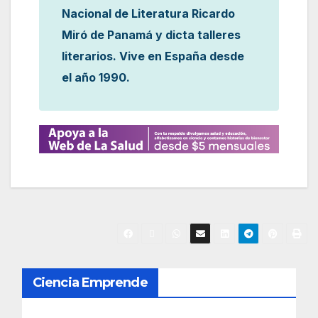
Nacional de Literatura Ricardo
Miró de Panamá y dicta talleres
literarios. Vive en España desde
el año 1990.
N
Ciencia Emprende
a