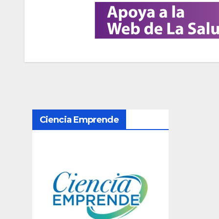
N
Ciencia Emprende
a
v
e
g
a