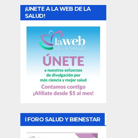
a
¡UNETE A LA WEB DE LA
d
SALUD!
a
s
I FORO SALUD Y BIENESTAR