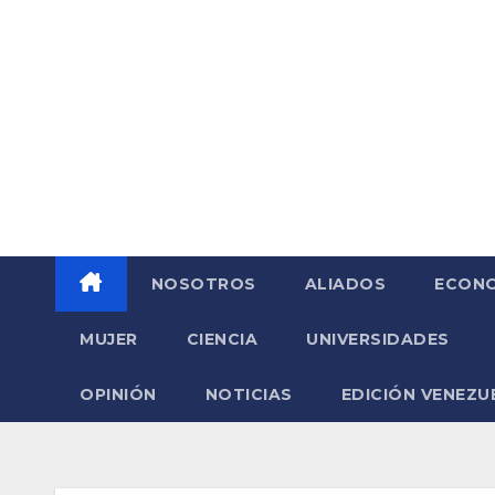
Saltar
al
contenido
NOSOTROS
ALIADOS
ECONO
MUJER
CIENCIA
UNIVERSIDADES
OPINIÓN
NOTICIAS
EDICIÓN VENEZU