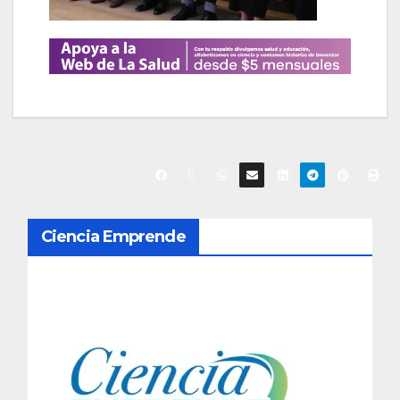
N
Ciencia Emprende
a
v
e
g