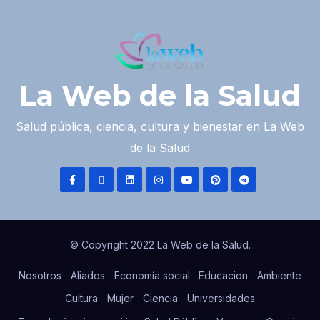
La Web de la Salud
Salud pública, ciencia, cultura y bienestar en La Web
de la Salud
© Copyright 2022 La Web de la Salud.
Nosotros
Aliados
Economía social
Educacion
Ambiente
Cultura
Mujer
Ciencia
Universidades