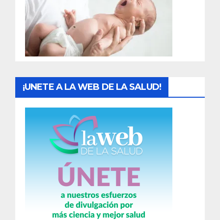
a
d
a
s
¡UNETE A LA WEB DE LA SALUD!