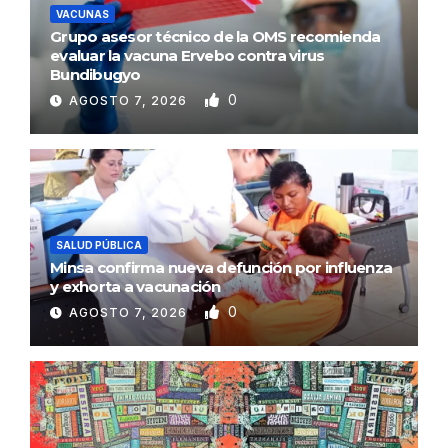
VACUNAS
Grupo asesor técnico de la OMS recomienda
evaluar la vacuna Ervebo contra virus
Bundibugyo
0
AGOSTO 7, 2026
SALUD PÚBLICA
Minsa confirma nueva defunción por influenza
y exhorta a vacunación
0
AGOSTO 7, 2026