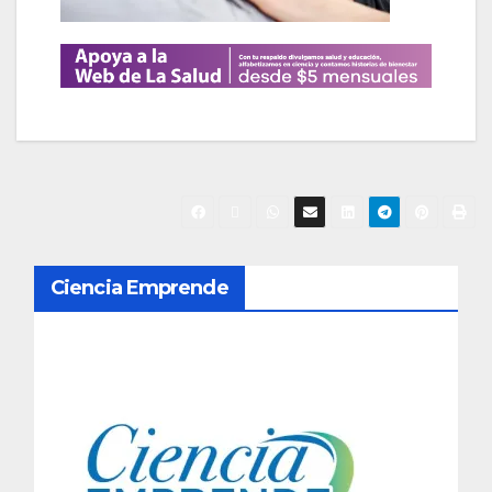
N
Ciencia Emprende
a
v
e
g
a