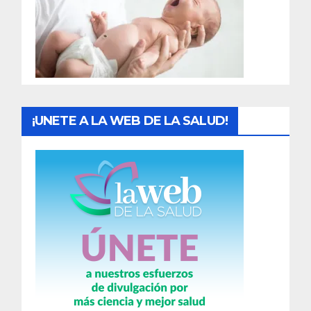
a
d
a
s
¡UNETE A LA WEB DE LA SALUD!