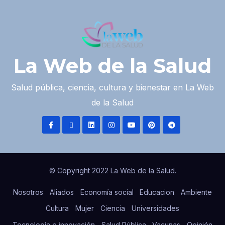
La Web de la Salud
Salud pública, ciencia, cultura y bienestar en La Web
de la Salud
© Copyright 2022 La Web de la Salud.
Nosotros
Aliados
Economía social
Educacion
Ambiente
Cultura
Mujer
Ciencia
Universidades
Tecnología e innovación
Salud Pública
Vacunas
Opinión