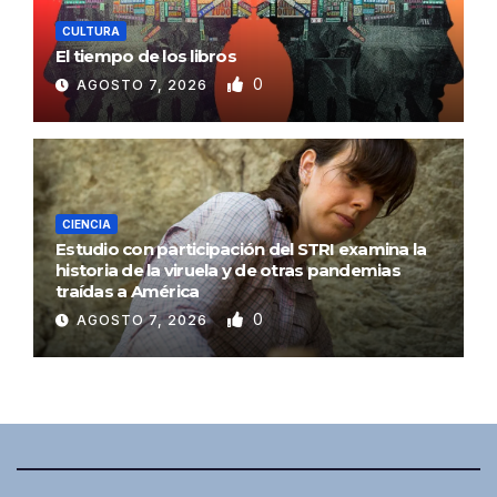
CULTURA
El tiempo de los libros
0
AGOSTO 7, 2026
CIENCIA
Estudio con participación del STRI examina la
historia de la viruela y de otras pandemias
traídas a América
0
AGOSTO 7, 2026