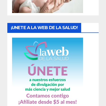
a
s
¡UNETE A LA WEB DE LA SALUD!