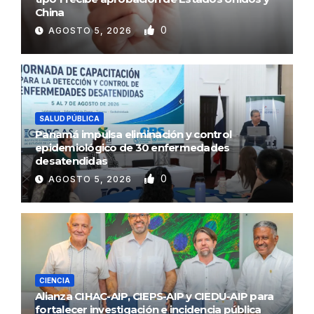
China
0
AGOSTO 5, 2026
SALUD PÚBLICA
Panamá impulsa eliminación y control
epidemiológico de 30 enfermedades
desatendidas
0
AGOSTO 5, 2026
CIENCIA
Alianza CIHAC-AIP, CIEPS-AIP y CIEDU-AIP para
fortalecer investigación e incidencia pública