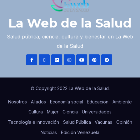
La Web de la Salud
Salud pública, ciencia, cultura y bienestar en La Web
de la Salud
© Copyright 2022 La Web de la Salud.
Nosotros
Aliados
Economía social
Educacion
Ambiente
Cultura
Mujer
Ciencia
Universidades
Tecnología e innovación
Salud Pública
Vacunas
Opinión
Noticias
Edición Venezuela