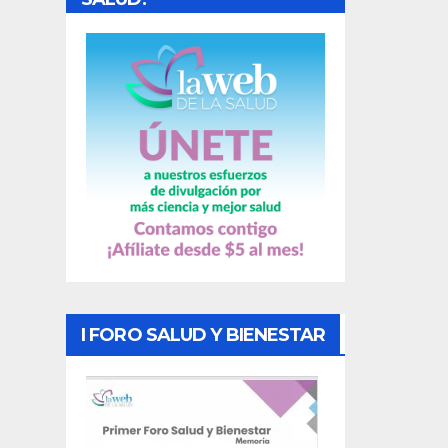
a
s
I FORO SALUD Y BIENESTAR