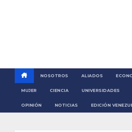
Saltar
al
contenido
NOSOTROS
ALIADOS
ECONO
MUJER
CIENCIA
UNIVERSIDADES
OPINIÓN
NOTICIAS
EDICIÓN VENEZU