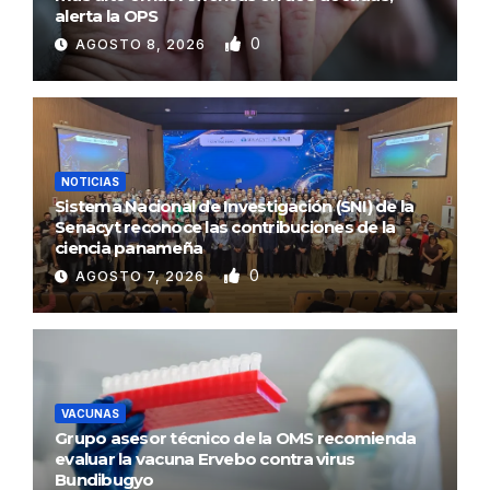
alerta la OPS
0
AGOSTO 8, 2026
NOTICIAS
Sistema Nacional de Investigación (SNI) de la
Senacyt reconoce las contribuciones de la
ciencia panameña
0
AGOSTO 7, 2026
VACUNAS
Grupo asesor técnico de la OMS recomienda
evaluar la vacuna Ervebo contra virus
Bundibugyo