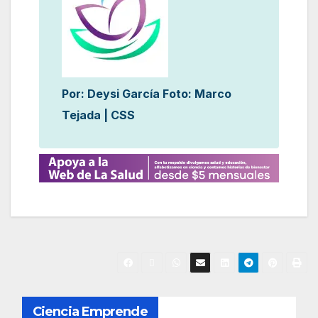
Por: Deysi García Foto: Marco
Tejada | CSS
N
Ciencia Emprende