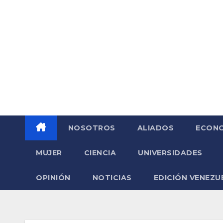
Saltar
al
contenido
NOSOTROS
ALIADOS
ECONO
MUJER
CIENCIA
UNIVERSIDADES
OPINIÓN
NOTICIAS
EDICIÓN VENEZU