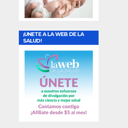
t
r
a
¡UNETE A LA WEB DE LA
d
SALUD!
a
s