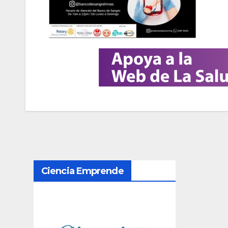
N
Ciencia Emprende
a
v