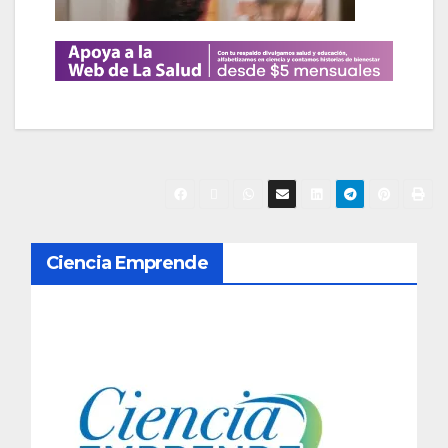
N
Ciencia Emprende
a
v
e
g
a