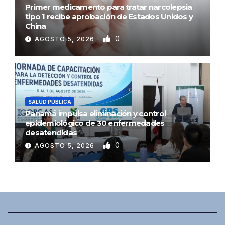
Primer medicamento para tratar narcolepsia
tipo 1 recibe aprobación de Estados Unidos y
China
0
AGOSTO 5, 2026
SALUD PÚBLICA
Panamá impulsa eliminación y control
epidemiológico de 30 enfermedades
desatendidas
0
AGOSTO 5, 2026