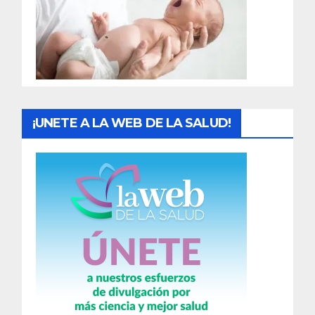
a
d
a
s
¡UNETE A LA WEB DE LA SALUD!