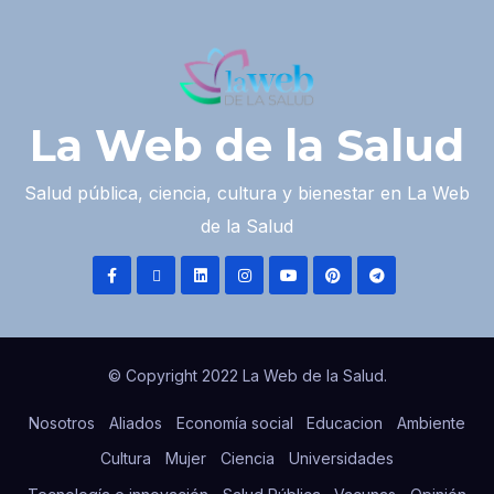
La Web de la Salud
Salud pública, ciencia, cultura y bienestar en La Web
de la Salud
© Copyright 2022 La Web de la Salud.
Nosotros
Aliados
Economía social
Educacion
Ambiente
Cultura
Mujer
Ciencia
Universidades