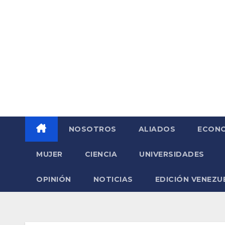
Saltar
al
contenido
NOSOTROS
ALIADOS
ECONO
MUJER
CIENCIA
UNIVERSIDADES
OPINIÓN
NOTICIAS
EDICIÓN VENEZU