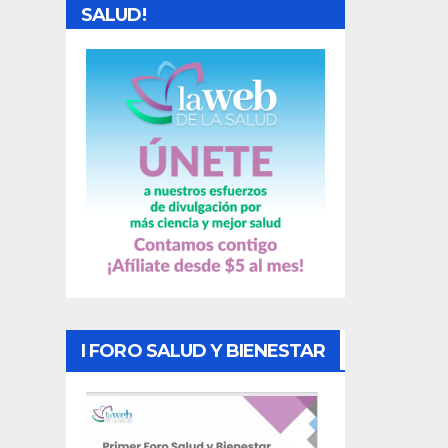
d
SALUD!
a
s
I FORO SALUD Y BIENESTAR