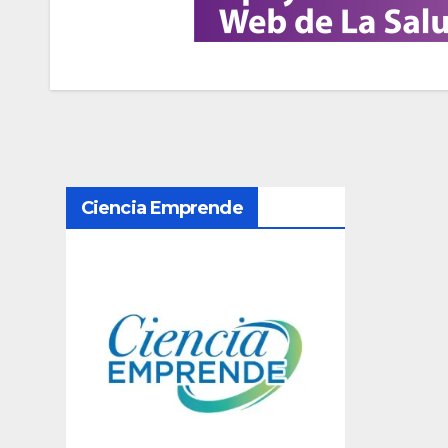
N
Ciencia Emprende
a
v
e
g
a