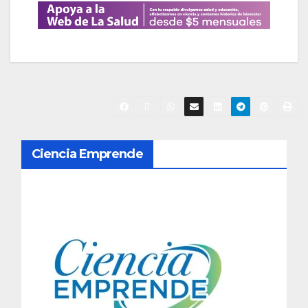
N
Ciencia Emprende
a
v
e
g
a