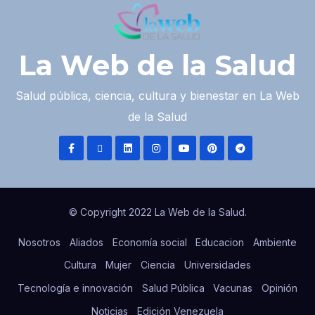
La Web de la Salud
Salud pública, ciencia, cultura y bienestar en La Web
de la Salud
© Copyright 2022 La Web de la Salud.
Nosotros
Aliados
Economía social
Educacion
Ambiente
Cultura
Mujer
Ciencia
Universidades
Tecnología e innovación
Salud Pública
Vacunas
Opinión
Noticias
Edición Venezuela