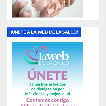
d
a
s
¡UNETE A LA WEB DE LA SALUD!