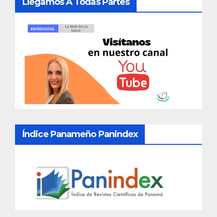
Llegamos A Todas Partes
Índice Panameño Panindex