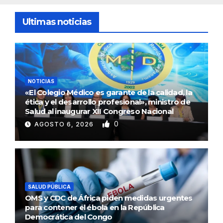
Ultimas noticias
NOTICIAS
«El Colegio Médico es garante de la calidad, la
ética y el desarrollo profesional», ministro de
Salud al inaugurar XII Congreso Nacional
0
AGOSTO 6, 2026
SALUD PÚBLICA
OMS y CDC de África piden medidas urgentes
para contener el ébola en la República
Democrática del Congo