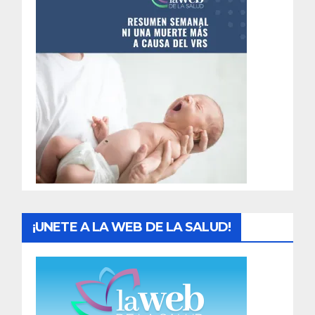
n
t
r
a
d
a
s
¡UNETE A LA WEB DE LA SALUD!