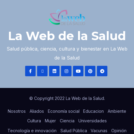
La Web de la Salud
Salud pública, ciencia, cultura y bienestar en La Web
de la Salud
© Copyright 2022 La Web de la Salud.
Nosotros
Aliados
Economía social
Educacion
Ambiente
Cultura
Mujer
Ciencia
Universidades
Tecnología e innovación
Salud Pública
Vacunas
Opinión