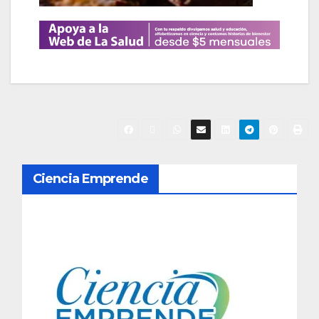
N
Ciencia Emprende
a
v
e
g
a