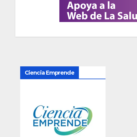
N
Ciencia Emprende
a
v
e
g
a