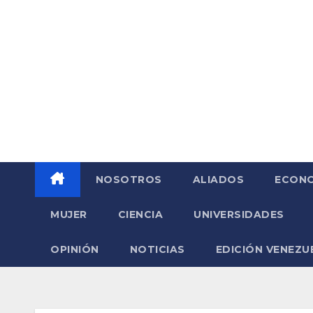
Saltar
al
contenido
NOSOTROS
ALIADOS
ECONO
MUJER
CIENCIA
UNIVERSIDADES
OPINIÓN
NOTICIAS
EDICIÓN VENEZU