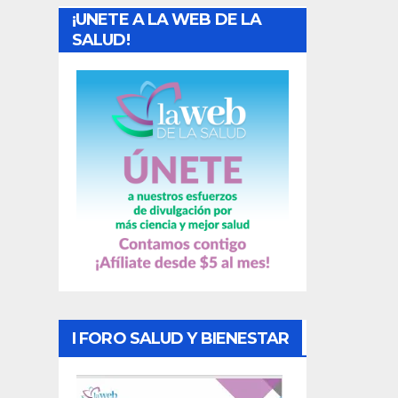
¡UNETE A LA WEB DE LA
d
SALUD!
a
s
I FORO SALUD Y BIENESTAR