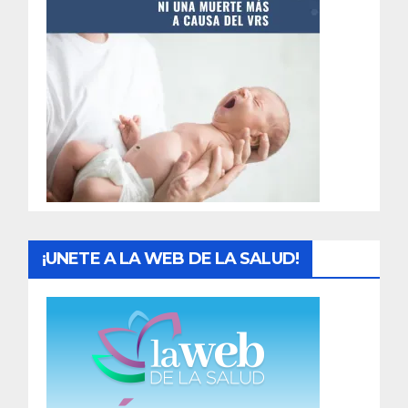
t
r
a
d
a
s
¡UNETE A LA WEB DE LA SALUD!