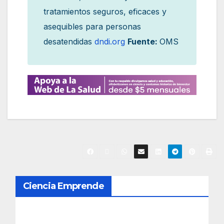
tratamientos seguros, eficaces y
asequibles para personas
desatendidas
dndi.org
Fuente:
OMS
N
Ciencia Emprende
a
v