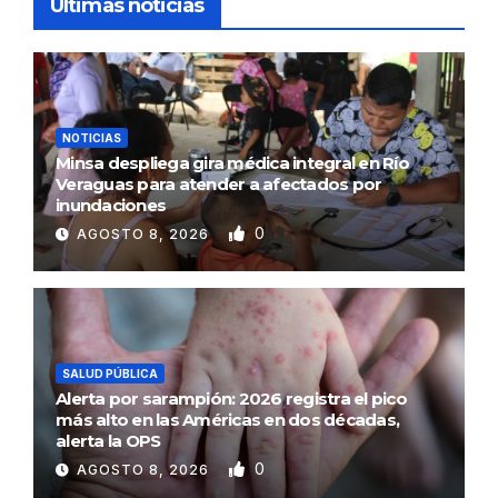
Ultimas noticias
NOTICIAS
Minsa despliega gira médica integral en Río
Veraguas para atender a afectados por
inundaciones
0
AGOSTO 8, 2026
SALUD PÚBLICA
Alerta por sarampión: 2026 registra el pico
más alto en las Américas en dos décadas,
alerta la OPS
0
AGOSTO 8, 2026