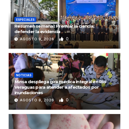
ESPECIALES
Resumen semanal: Premiar la ciencia;
defender la evidencia
0
AGOSTO 9, 2026
NOTICIAS
Minsa despliega gira médica integral en Río
Veraguas para atender a afectados por
inundaciones
0
AGOSTO 8, 2026