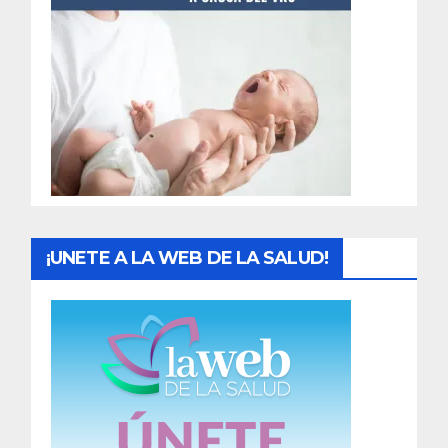
t
r
a
d
a
s
¡UNETE A LA WEB DE LA SALUD!