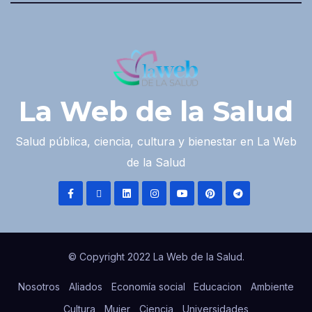
La Web de la Salud
Salud pública, ciencia, cultura y bienestar en La Web
de la Salud
© Copyright 2022 La Web de la Salud.
Nosotros
Aliados
Economía social
Educacion
Ambiente
Cultura
Mujer
Ciencia
Universidades