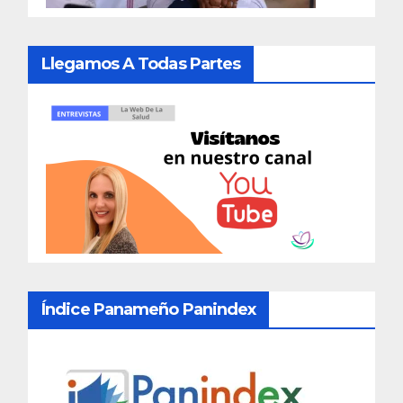
Llegamos A Todas Partes
Índice Panameño Panindex